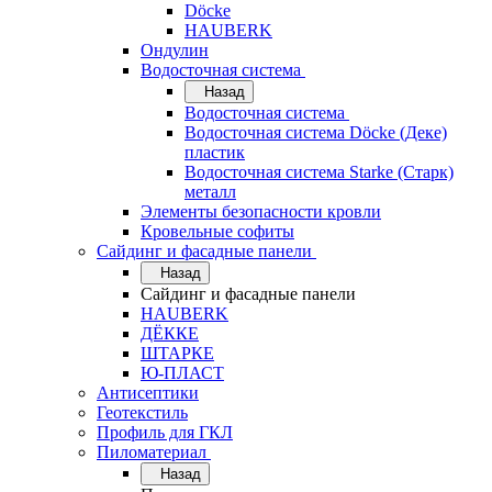
Döcke
HAUBERK
Ондулин
Водосточная система
Назад
Водосточная система
Водосточная система Döcke (Деке)
пластик
Водосточная система Starke (Старк)
металл
Элементы безопасности кровли
Кровельные софиты
Сайдинг и фасадные панели
Назад
Сайдинг и фасадные панели
HAUBERK
ДЁККЕ
ШТАРКЕ
Ю-ПЛАСТ
Антисептики
Геотекстиль
Профиль для ГКЛ
Пиломатериал
Назад