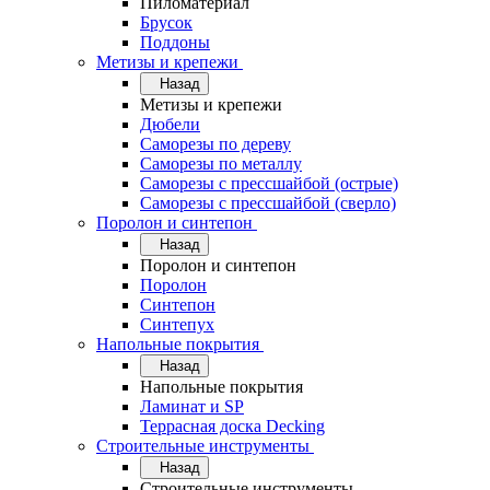
Пиломатериал
Брусок
Поддоны
Метизы и крепежи
Назад
Метизы и крепежи
Дюбели
Саморезы по дереву
Саморезы по металлу
Саморезы с прессшайбой (острые)
Саморезы с прессшайбой (сверло)
Поролон и синтепон
Назад
Поролон и синтепон
Поролон
Синтепон
Синтепух
Напольные покрытия
Назад
Напольные покрытия
Ламинат и SP
Террасная доска Decking
Строительные инструменты
Назад
Строительные инструменты