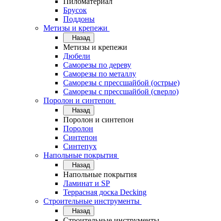
Пиломатериал
Брусок
Поддоны
Метизы и крепежи
Назад
Метизы и крепежи
Дюбели
Саморезы по дереву
Саморезы по металлу
Саморезы с прессшайбой (острые)
Саморезы с прессшайбой (сверло)
Поролон и синтепон
Назад
Поролон и синтепон
Поролон
Синтепон
Синтепух
Напольные покрытия
Назад
Напольные покрытия
Ламинат и SP
Террасная доска Decking
Строительные инструменты
Назад
Строительные инструменты