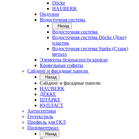
Döcke
HAUBERK
Ондулин
Водосточная система
Назад
Водосточная система
Водосточная система Döcke (Деке)
пластик
Водосточная система Starke (Старк)
металл
Элементы безопасности кровли
Кровельные софиты
Сайдинг и фасадные панели
Назад
Сайдинг и фасадные панели
HAUBERK
ДЁККЕ
ШТАРКЕ
Ю-ПЛАСТ
Антисептики
Геотекстиль
Профиль для ГКЛ
Пиломатериал
Назад