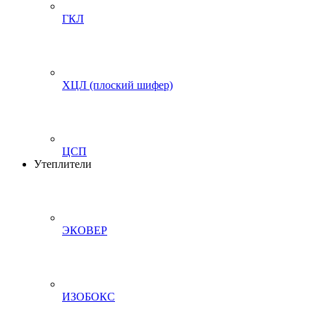
ГКЛ
ХЦЛ (плоский шифер)
ЦСП
Утеплители
ЭКОВЕР
ИЗОБОКС