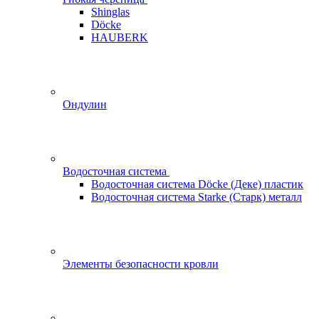
Shinglas
Döcke
HAUBERK
Ондулин
Водосточная система
Водосточная система Döcke (Деке) пластик
Водосточная система Starke (Старк) металл
Элементы безопасности кровли