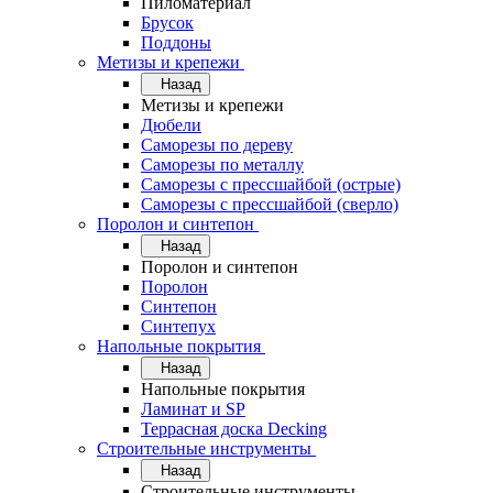
Пиломатериал
Брусок
Поддоны
Метизы и крепежи
Назад
Метизы и крепежи
Дюбели
Саморезы по дереву
Саморезы по металлу
Саморезы с прессшайбой (острые)
Саморезы с прессшайбой (сверло)
Поролон и синтепон
Назад
Поролон и синтепон
Поролон
Синтепон
Синтепух
Напольные покрытия
Назад
Напольные покрытия
Ламинат и SP
Террасная доска Decking
Строительные инструменты
Назад
Строительные инструменты