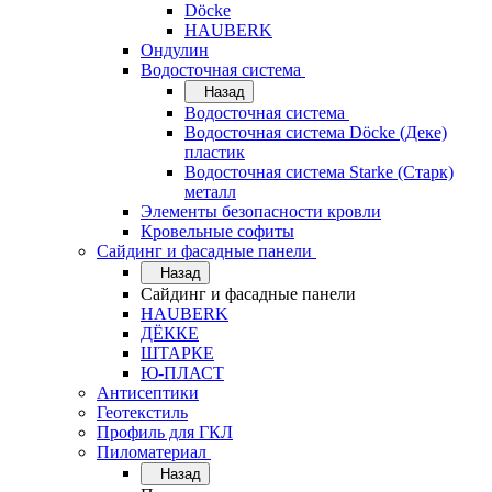
Döcke
HAUBERK
Ондулин
Водосточная система
Назад
Водосточная система
Водосточная система Döcke (Деке)
пластик
Водосточная система Starke (Старк)
металл
Элементы безопасности кровли
Кровельные софиты
Сайдинг и фасадные панели
Назад
Сайдинг и фасадные панели
HAUBERK
ДЁККЕ
ШТАРКЕ
Ю-ПЛАСТ
Антисептики
Геотекстиль
Профиль для ГКЛ
Пиломатериал
Назад