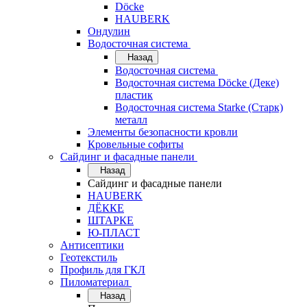
Döcke
HAUBERK
Ондулин
Водосточная система
Назад
Водосточная система
Водосточная система Döcke (Деке)
пластик
Водосточная система Starke (Старк)
металл
Элементы безопасности кровли
Кровельные софиты
Сайдинг и фасадные панели
Назад
Сайдинг и фасадные панели
HAUBERK
ДЁККЕ
ШТАРКЕ
Ю-ПЛАСТ
Антисептики
Геотекстиль
Профиль для ГКЛ
Пиломатериал
Назад