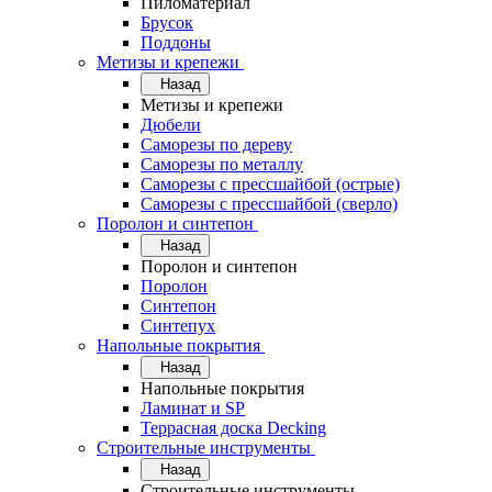
Пиломатериал
Брусок
Поддоны
Метизы и крепежи
Назад
Метизы и крепежи
Дюбели
Саморезы по дереву
Саморезы по металлу
Саморезы с прессшайбой (острые)
Саморезы с прессшайбой (сверло)
Поролон и синтепон
Назад
Поролон и синтепон
Поролон
Синтепон
Синтепух
Напольные покрытия
Назад
Напольные покрытия
Ламинат и SP
Террасная доска Decking
Строительные инструменты
Назад
Строительные инструменты