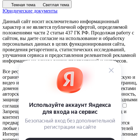
Темная тема
Светлая тема
Юридические документы
Данный сайт носит исключительно информационный
характер и не является публичной офертой, определяемой
положениями части 2 статьи 437 ГК РФ. Продолжая работу с
сайтом, вы даете согласие на использование и обработку
персональных данных в целях функционирования сайта,
проведения ретаргетинга, статистических исследований,
улучшения сервиса и предоставления релевантной рекламной
информации на основе ваших предпочтений и интересов.
Все ресурсы сайта фанера-пермь.рф, включая (но не
ограничиваясь) текстовую, графическую, фотографическую и
видео информацию, структуру, дизайн и оформление страниц,
доменное имя, фирменное наименование являются объектами
авторского права и прав на интеллектуальную собственность,
защищены российским законодательством и международными
соглашениями об охране авторских прав.
Читать далее
Запрещается любое использование содержания страниц и
контента данного сайта на других площадках без
предварительного согласия правообладателя. Запрещаются
любые иные действия, в результате которых у пользователей
Интернета может сложиться впечатление, что представленные
материалы не имеют отношения к фанера-пермь.рф.