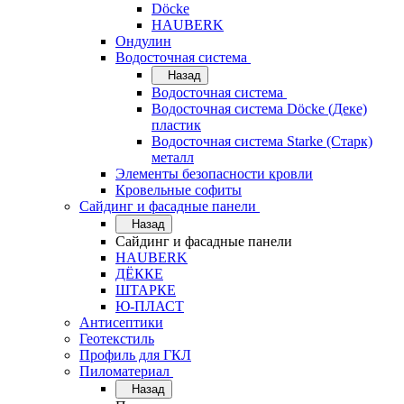
Döcke
HAUBERK
Ондулин
Водосточная система
Назад
Водосточная система
Водосточная система Döcke (Деке)
пластик
Водосточная система Starke (Старк)
металл
Элементы безопасности кровли
Кровельные софиты
Сайдинг и фасадные панели
Назад
Сайдинг и фасадные панели
HAUBERK
ДЁККЕ
ШТАРКЕ
Ю-ПЛАСТ
Антисептики
Геотекстиль
Профиль для ГКЛ
Пиломатериал
Назад