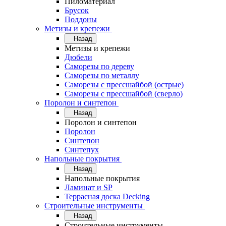
Пиломатериал
Брусок
Поддоны
Метизы и крепежи
Назад
Метизы и крепежи
Дюбели
Саморезы по дереву
Саморезы по металлу
Саморезы с прессшайбой (острые)
Саморезы с прессшайбой (сверло)
Поролон и синтепон
Назад
Поролон и синтепон
Поролон
Синтепон
Синтепух
Напольные покрытия
Назад
Напольные покрытия
Ламинат и SP
Террасная доска Decking
Строительные инструменты
Назад
Строительные инструменты