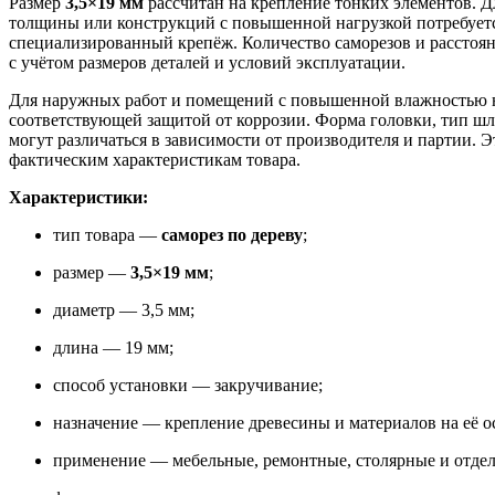
Размер
3,5×19 мм
рассчитан на крепление тонких элементов. Д
толщины или конструкций с повышенной нагрузкой потребует
специализированный крепёж. Количество саморезов и расстоя
с учётом размеров деталей и условий эксплуатации.
Для наружных работ и помещений с повышенной влажностью н
соответствующей защитой от коррозии. Форма головки, тип шл
могут различаться в зависимости от производителя и партии. Э
фактическим характеристикам товара.
Характеристики:
тип товара —
саморез по дереву
;
размер —
3,5×19 мм
;
диаметр — 3,5 мм;
длина — 19 мм;
способ установки — закручивание;
назначение — крепление древесины и материалов на её о
применение — мебельные, ремонтные, столярные и отде