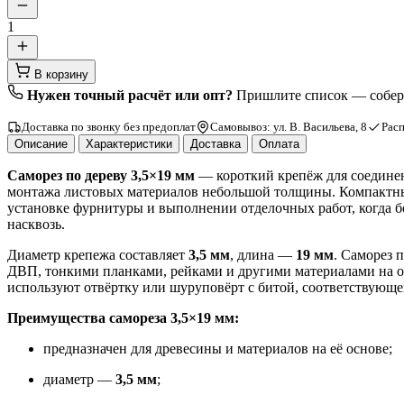
1
В корзину
Нужен точный расчёт или опт?
Пришлите список — соберё
Доставка по звонку без предоплат
Самовывоз: ул. В. Васильева, 8
Расп
Описание
Характеристики
Доставка
Оплата
Саморез по дереву 3,5×19 мм
— короткий крепёж для соединен
монтажа листовых материалов небольшой толщины. Компактный
установке фурнитуры и выполнении отделочных работ, когда 
насквозь.
Диаметр крепежа составляет
3,5 мм
, длина —
19 мм
. Саморез 
ДВП, тонкими планками, рейками и другими материалами на о
используют отвёртку или шуруповёрт с битой, соответствующ
Преимущества самореза 3,5×19 мм:
предназначен для древесины и материалов на её основе;
диаметр —
3,5 мм
;