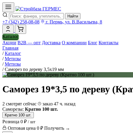
Найти
+7 (342) 258-08-08
г. Пермь, ул. В.Васильева, 8
Каталог
Акции
B2B — опт
Доставка
О компании
Блог
Контакты
Главная
/
Каталог
/
Метизы
/
Метизы
/
Саморез по дереву 3,5х19 мм
Саморез 19*3,5 по дереву (Кра
2 смотрят сейчас
заказ 47 ч. назад
Саморезы:
Кратно 100 шт.
Кратно 100 шт.
Розница
0 ₽
/ шт
Оптовая цена
0 ₽
Получить →