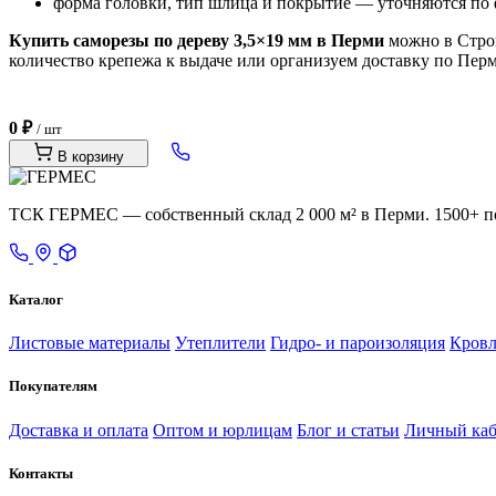
форма головки, тип шлица и покрытие — уточняются по 
Купить саморезы по дереву 3,5×19 мм в Перми
можно в Стро
количество крепежа к выдаче или организуем доставку по Пер
0 ₽
/ шт
В корзину
ТСК ГЕРМЕС — собственный склад 2 000 м² в Перми. 1500+ поз
Каталог
Листовые материалы
Утеплители
Гидро- и пароизоляция
Кровл
Покупателям
Доставка и оплата
Оптом и юрлицам
Блог и статьи
Личный каб
Контакты