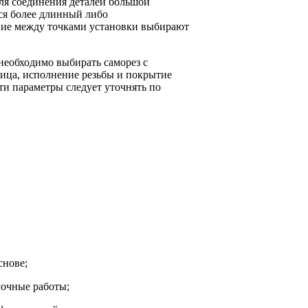
ля соединения деталей большой
ся более длинный либо
ние между точками установки выбирают
еобходимо выбирать саморез с
ица, исполнение резьбы и покрытие
ти параметры следует уточнять по
снове;
лочные работы;