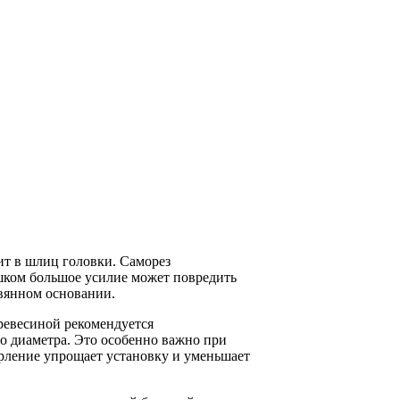
дит в шлиц головки. Саморез
ишком большое усилие может повредить
евянном основании.
древесиной рекомендуется
о диаметра. Это особенно важно при
ерление упрощает установку и уменьшает