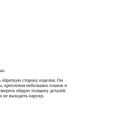
ах.
ь обратную сторону изделия. Он
ы, крепления небольших планок и
оверить общую толщину деталей:
о не выходить наружу.