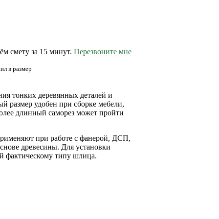
м смету за 15 минут.
Перезвоните мне
ил в размер
ия тонких деревянных деталей и
 размер удобен при сборке мебели,
более длинный саморез может пройти
применяют при работе с фанерой, ДСП,
снове древесины. Для установки
ей фактическому типу шлица.