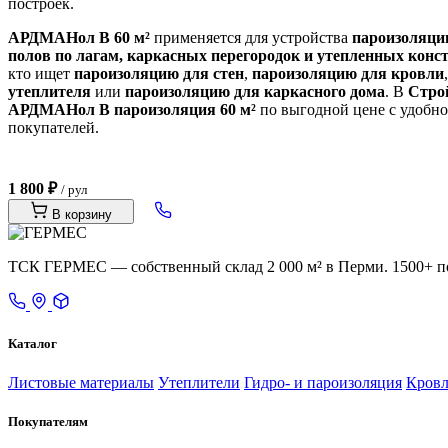
построек.
АРДМАНол B 60 м²
применяется для устройства
пароизоляции
полов по лагам, каркасных перегородок и утепленных конс
кто ищет
пароизоляцию для стен
,
пароизоляцию для кровли
утеплителя
или
пароизоляцию для каркасного дома
. В
Стро
АРДМАНол B пароизоляция 60 м²
по выгодной цене с удобно
покупателей.
1 800 ₽
/ рул
В корзину
ТСК ГЕРМЕС — собственный склад 2 000 м² в Перми. 1500+ поз
Каталог
Листовые материалы
Утеплители
Гидро- и пароизоляция
Кровл
Покупателям