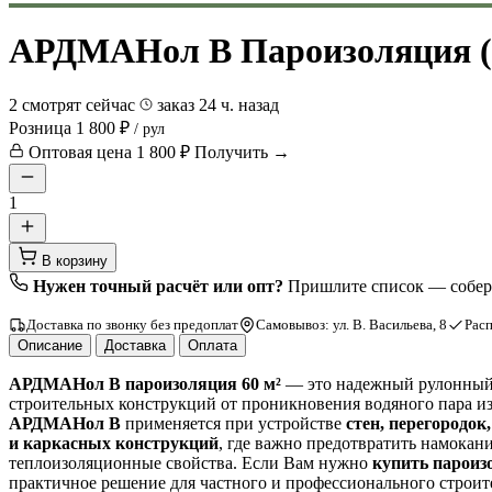
АРДМАНол В Пароизоляция (
2 смотрят сейчас
заказ 24 ч. назад
Розница
1 800 ₽
/ рул
Оптовая цена
1 800 ₽
Получить →
1
В корзину
Нужен точный расчёт или опт?
Пришлите список — соберё
Доставка по звонку без предоплат
Самовывоз: ул. В. Васильева, 8
Расп
Описание
Доставка
Оплата
АРДМАНол B пароизоляция 60 м²
— это надежный рулонный 
строительных конструкций от проникновения водяного пара 
АРДМАНол B
применяется при устройстве
стен, перегородок
и каркасных конструкций
, где важно предотвратить намокани
теплоизоляционные свойства. Если Вам нужно
купить парои
практичное решение для частного и профессионального строит