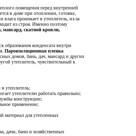
теплого помещения перед внутренней
ется в доме при отоплении, готовке,
 влага проникает в утеплитель, из-за
ыходит из строя. Именно поэтому
, мансард, скатной кровли,
ск образования конденсата внутри
я.
Пароизоляционная пленка
ных домов, бань, дач, мансард и других
другой утеплитель, чувствительный к
в утеплитель;
гает утеплителю работать правильно;
лужбы конструкции;
ьное применение;
й материал для утепленных
а, дачи, бани и хозяйственных