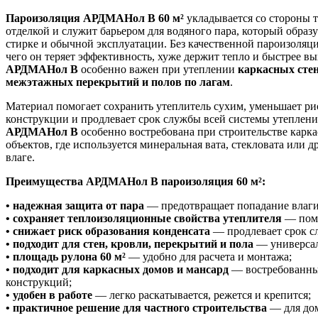
Пароизоляция АРДМАНол B 60 м²
укладывается со стороны 
отделкой и служит барьером для водяного пара, который образу
стирке и обычной эксплуатации. Без качественной пароизоляции
чего он теряет эффективность, хуже держит тепло и быстрее в
АРДМАНол B
особенно важен при утеплении
каркасных стен
межэтажных перекрытий и полов по лагам
.
Материал помогает сохранить утеплитель сухим, уменьшает ри
конструкции и продлевает срок службы всей системы утеплени
АРДМАНол B
особенно востребована при строительстве каркас
объектов, где используется минеральная вата, стекловата или 
влаге.
Преимущества АРДМАНол B пароизоляция 60 м²:
• надежная защита от пара
— предотвращает попадание влаги 
• сохраняет теплоизоляционные свойства утеплителя
— помо
• снижает риск образования конденсата
— продлевает срок с
• подходит для стен, кровли, перекрытий и пола
— универсал
• площадь рулона 60 м²
— удобно для расчета и монтажа;
• подходит для каркасных домов и мансард
— востребованны
конструкций;
• удобен в работе
— легко раскатывается, режется и крепится;
• практичное решение для частного строительства
— для дом