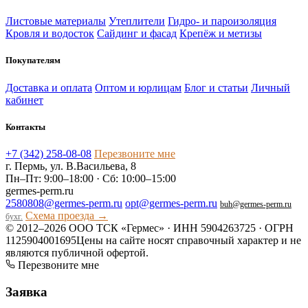
Листовые материалы
Утеплители
Гидро- и пароизоляция
Кровля и водосток
Сайдинг и фасад
Крепёж и метизы
Покупателям
Доставка и оплата
Оптом и юрлицам
Блог и статьи
Личный
кабинет
Контакты
+7 (342) 258-08-08
Перезвоните мне
г. Пермь, ул. В.Васильева, 8
Пн–Пт: 9:00–18:00 · Сб: 10:00–15:00
germes-perm.ru
2580808@germes-perm.ru
opt@germes-perm.ru
buh@germes-perm.ru
Схема проезда →
бухг.
© 2012–2026 ООО ТСК «Гермес» · ИНН 5904263725 · ОГРН
1125904001695
Цены на сайте носят справочный характер и не
являются публичной офертой.
Перезвоните мне
Заявка