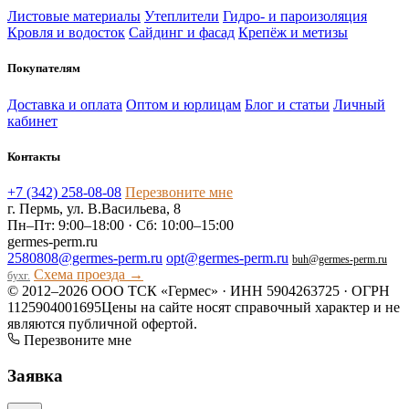
Листовые материалы
Утеплители
Гидро- и пароизоляция
Кровля и водосток
Сайдинг и фасад
Крепёж и метизы
Покупателям
Доставка и оплата
Оптом и юрлицам
Блог и статьи
Личный
кабинет
Контакты
+7 (342) 258-08-08
Перезвоните мне
г. Пермь, ул. В.Васильева, 8
Пн–Пт: 9:00–18:00 · Сб: 10:00–15:00
germes-perm.ru
2580808@germes-perm.ru
opt@germes-perm.ru
buh@germes-perm.ru
Схема проезда →
бухг.
© 2012–2026 ООО ТСК «Гермес» · ИНН 5904263725 · ОГРН
1125904001695
Цены на сайте носят справочный характер и не
являются публичной офертой.
Перезвоните мне
Заявка