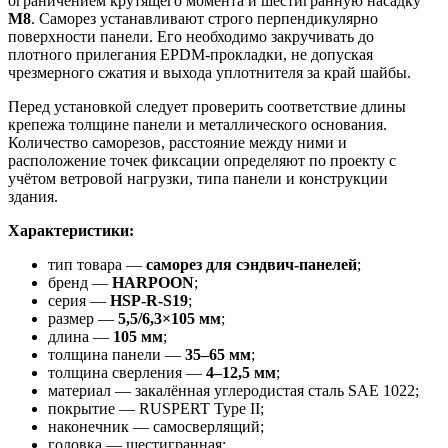
ограничением крутящего момента и шестигранную насадку
М8
. Саморез устанавливают строго перпендикулярно
поверхности панели. Его необходимо закручивать до
плотного прилегания EPDM-прокладки, не допуская
чрезмерного сжатия и выхода уплотнителя за край шайбы.
Перед установкой следует проверить соответствие длины
крепежа толщине панели и металлического основания.
Количество саморезов, расстояние между ними и
расположение точек фиксации определяют по проекту с
учётом ветровой нагрузки, типа панели и конструкции
здания.
Характеристики:
тип товара —
саморез для сэндвич-панелей
;
бренд —
HARPOON
;
серия —
HSP-R-S19
;
размер —
5,5/6,3×105 мм
;
длина —
105 мм
;
толщина панели —
35–65 мм
;
толщина сверления —
4–12,5 мм
;
материал — закалённая углеродистая сталь SAE 1022;
покрытие — RUSPERT Type II;
наконечник — самосверлящий;
головка — шестигранная;