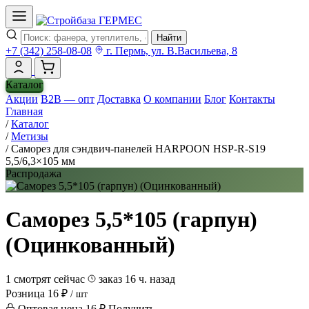
Найти
+7 (342) 258-08-08
г. Пермь, ул. В.Васильева, 8
Каталог
Акции
B2B — опт
Доставка
О компании
Блог
Контакты
Главная
/
Каталог
/
Метизы
/
Саморез для сэндвич-панелей HARPOON HSP-R-S19
5,5/6,3×105 мм
Распродажа
Саморез 5,5*105 (гарпун)
(Оцинкованный)
1 смотрят сейчас
заказ 16 ч. назад
Розница
16 ₽
/ шт
Оптовая цена
16 ₽
Получить →