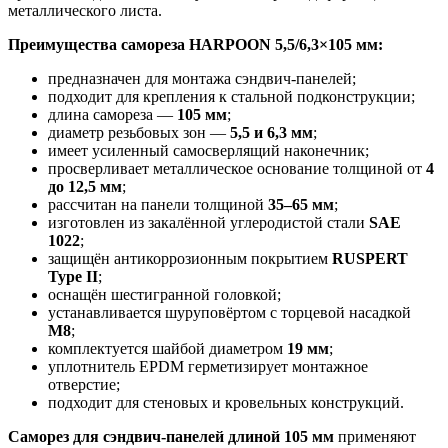
металлического листа.
Преимущества самореза HARPOON 5,5/6,3×105 мм:
предназначен для монтажа сэндвич-панелей;
подходит для крепления к стальной подконструкции;
длина самореза —
105 мм
;
диаметр резьбовых зон —
5,5 и 6,3 мм
;
имеет усиленный самосверлящий наконечник;
просверливает металлическое основание толщиной от
4
до 12,5 мм
;
рассчитан на панели толщиной
35–65 мм
;
изготовлен из закалённой углеродистой стали
SAE
1022
;
защищён антикоррозионным покрытием
RUSPERT
Type II
;
оснащён шестигранной головкой;
устанавливается шуруповёртом с торцевой насадкой
М8
;
комплектуется шайбой диаметром
19 мм
;
уплотнитель EPDM герметизирует монтажное
отверстие;
подходит для стеновых и кровельных конструкций.
Саморез для сэндвич-панелей длиной 105 мм
применяют