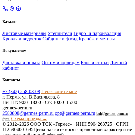
Каталог
Листовые материалы
Утеплители
Гидро- и пароизоляция
Кровля и водосток
Сайдинг и фасад
Крепёж и метизы
Покупателям
Доставка и оплата
Оптом и юрлицам
Блог и статьи
Личный
кабинет
Контакты
+7 (342) 258-08-08
Перезвоните мне
г. Пермь, ул. В.Васильева, 8
Пн–Пт: 9:00–18:00 · Сб: 10:00–15:00
germes-perm.ru
2580808@germes-perm.ru
opt@germes-perm.ru
buh@germes-perm.ru
Схема проезда →
бухг.
© 2012–2026 ООО ТСК «Гермес» · ИНН 5904263725 · ОГРН
1125904001695
Цены на сайте носят справочный характер и не
являются публичной офертой.