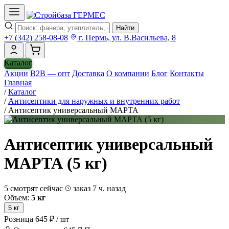
Найти
+7 (342) 258-08-08
г. Пермь, ул. В.Васильева, 8
Каталог
Акции
B2B — опт
Доставка
О компании
Блог
Контакты
Главная
/
Каталог
/
Антисептики для наружных и внутренних работ
/
Антисептик универсальный МАРТА
Антисептик универсальный
МАРТА (5 кг)
5 смотрят сейчас
заказ 7 ч. назад
Объем:
5 кг
5 кг
Розница
645 ₽
/ шт