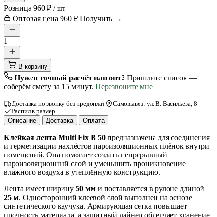
Розница
960 ₽
/ шт
Оптовая цена
960 ₽
Получить →
1
В корзину
Нужен точный расчёт или опт?
Пришлите список —
соберём смету за 15 минут.
Перезвоните мне
Доставка по звонку без предоплат
Самовывоз: ул. В. Васильева, 8
Распил в размер
Описание
Доставка
Оплата
Клейкая лента Multi Fix B 50
предназначена для соединения
и герметизации нахлёстов пароизоляционных плёнок внутри
помещений. Она помогает создать непрерывный
пароизоляционный слой и уменьшить проникновение
влажного воздуха в утеплённую конструкцию.
Лента имеет ширину
50 мм
и поставляется в рулоне длиной
25 м
. Односторонний клеевой слой выполнен на основе
синтетического каучука. Армирующая сетка повышает
прочность материала, а защитный лайнер облегчает хранение