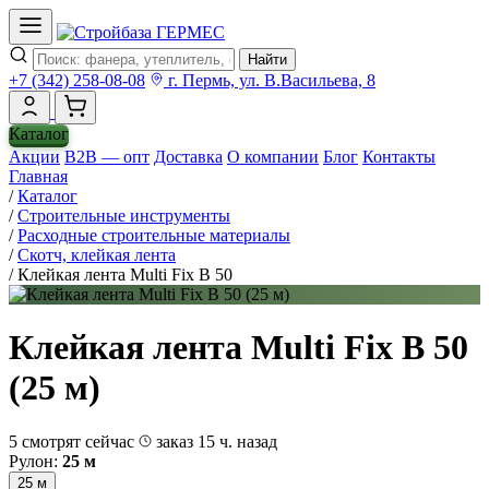
Найти
+7 (342) 258-08-08
г. Пермь, ул. В.Васильева, 8
Каталог
Акции
B2B — опт
Доставка
О компании
Блог
Контакты
Главная
/
Каталог
/
Строительные инструменты
/
Расходные строительные материалы
/
Скотч, клейкая лента
/
Клейкая лента Multi Fix B 50
Клейкая лента Multi Fix B 50
(25 м)
5 смотрят сейчас
заказ 15 ч. назад
Рулон:
25 м
25 м