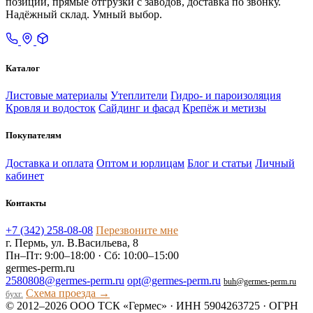
позиций, прямые отгрузки с заводов, доставка по звонку.
Надёжный склад. Умный выбор.
Каталог
Листовые материалы
Утеплители
Гидро- и пароизоляция
Кровля и водосток
Сайдинг и фасад
Крепёж и метизы
Покупателям
Доставка и оплата
Оптом и юрлицам
Блог и статьи
Личный
кабинет
Контакты
+7 (342) 258-08-08
Перезвоните мне
г. Пермь, ул. В.Васильева, 8
Пн–Пт: 9:00–18:00 · Сб: 10:00–15:00
germes-perm.ru
2580808@germes-perm.ru
opt@germes-perm.ru
buh@germes-perm.ru
Схема проезда →
бухг.
© 2012–2026 ООО ТСК «Гермес» · ИНН 5904263725 · ОГРН