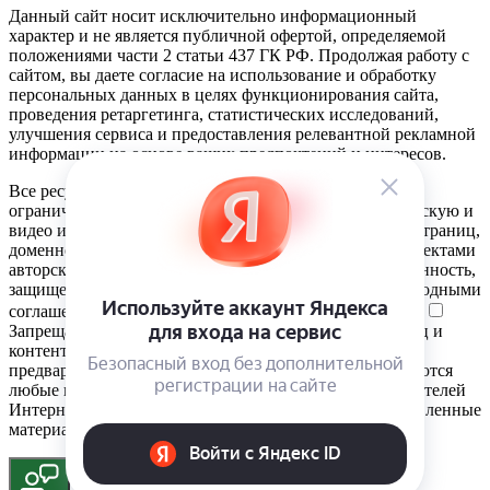
Данный сайт носит исключительно информационный
характер и не является публичной офертой, определяемой
положениями части 2 статьи 437 ГК РФ. Продолжая работу с
сайтом, вы даете согласие на использование и обработку
персональных данных в целях функционирования сайта,
проведения ретаргетинга, статистических исследований,
улучшения сервиса и предоставления релевантной рекламной
информации на основе ваших предпочтений и интересов.
Все ресурсы сайта фанера-пермь.рф, включая (но не
ограничиваясь) текстовую, графическую, фотографическую и
видео информацию, структуру, дизайн и оформление страниц,
доменное имя, фирменное наименование являются объектами
авторского права и прав на интеллектуальную собственность,
защищены российским законодательством и международными
соглашениями об охране авторских прав.
Читать далее
Запрещается любое использование содержания страниц и
контента данного сайта на других площадках без
предварительного согласия правообладателя. Запрещаются
любые иные действия, в результате которых у пользователей
Интернета может сложиться впечатление, что представленные
материалы не имеют отношения к фанера-пермь.рф.