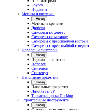
Пиломатериал
Брусок
Поддоны
Метизы и крепежи
Назад
Метизы и крепежи
Дюбели
Саморезы по дереву
Саморезы по металлу
Саморезы с прессшайбой (острые)
Саморезы с прессшайбой (сверло)
Поролон и синтепон
Назад
Поролон и синтепон
Поролон
Синтепон
Синтепух
Напольные покрытия
Назад
Напольные покрытия
Ламинат и SP
Террасная доска Decking
Строительные инструменты
Назад
Строительные инструменты