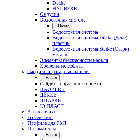
Döcke
HAUBERK
Ондулин
Водосточная система
Назад
Водосточная система
Водосточная система Döcke (Деке)
пластик
Водосточная система Starke (Старк)
металл
Элементы безопасности кровли
Кровельные софиты
Сайдинг и фасадные панели
Назад
Сайдинг и фасадные панели
HAUBERK
ДЁККЕ
ШТАРКЕ
Ю-ПЛАСТ
Антисептики
Геотекстиль
Профиль для ГКЛ
Пиломатериал
Назад