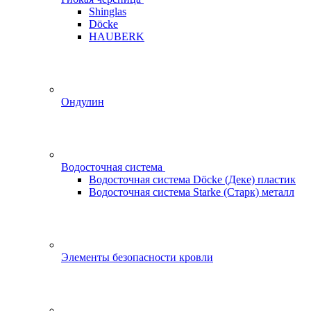
Shinglas
Döcke
HAUBERK
Ондулин
Водосточная система
Водосточная система Döcke (Деке) пластик
Водосточная система Starke (Старк) металл
Элементы безопасности кровли