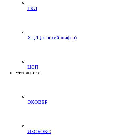
ГКЛ
ХЦЛ (плоский шифер)
ЦСП
Утеплители
ЭКОВЕР
ИЗОБОКС