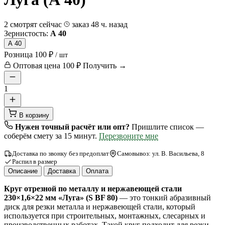
2 смотрят сейчас
заказ 48 ч. назад
Зернистость:
А 40
А 40
Розница
100 ₽
/ шт
Оптовая цена
100 ₽
Получить →
1
В корзину
Нужен точный расчёт или опт?
Пришлите список —
соберём смету за 15 минут.
Перезвоните мне
Доставка по звонку без предоплат
Самовывоз: ул. В. Васильева, 8
Распил в размер
Описание
Доставка
Оплата
Круг отрезной по металлу и нержавеющей стали
230×1,6×22 мм «Луга» (S BF 80)
— это тонкий абразивный
диск для резки металла и нержавеющей стали, который
используется при строительных, монтажных, слесарных и
производственных работах. Такой круг подходит для резки