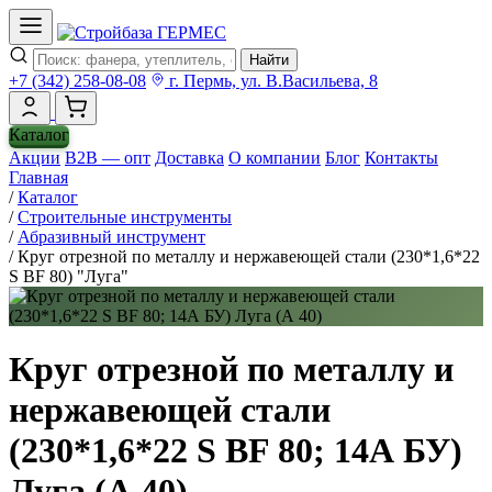
Найти
+7 (342) 258-08-08
г. Пермь, ул. В.Васильева, 8
Каталог
Акции
B2B — опт
Доставка
О компании
Блог
Контакты
Главная
/
Каталог
/
Строительные инструменты
/
Абразивный инструмент
/
Круг отрезной по металлу и нержавеющей стали (230*1,6*22
S BF 80) "Луга"
Круг отрезной по металлу и
нержавеющей стали
(230*1,6*22 S BF 80; 14А БУ)
Луга (А 40)