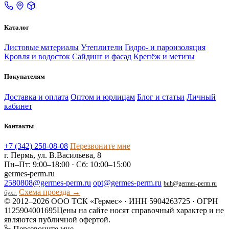
Каталог
Листовые материалы
Утеплители
Гидро- и пароизоляция
Кровля и водосток
Сайдинг и фасад
Крепёж и метизы
Покупателям
Доставка и оплата
Оптом и юрлицам
Блог и статьи
Личный
кабинет
Контакты
+7 (342) 258-08-08
Перезвоните мне
г. Пермь, ул. В.Васильева, 8
Пн–Пт: 9:00–18:00 · Сб: 10:00–15:00
germes-perm.ru
2580808@germes-perm.ru
opt@germes-perm.ru
buh@germes-perm.ru
Схема проезда →
бухг.
© 2012–2026 ООО ТСК «Гермес» · ИНН 5904263725 · ОГРН
1125904001695
Цены на сайте носят справочный характер и не
являются публичной офертой.
Перезвоните мне