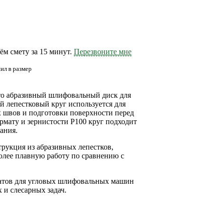
м смету за 15 минут.
Перезвоните мне
ил в размер
о абразивный шлифовальный диск для
ой лепестковый круг используется для
х швов и подготовки поверхности перед
рмату и зернистости P100 круг подходит
ания.
трукция из абразивных лепестков,
олее плавную работу по сравнению с
матов для угловых шлифовальных машин
 и слесарных задач.