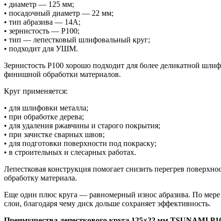
• диаметр — 125 мм;
• посадочный диаметр — 22 мм;
• тип абразива — 14А;
• зернистость — P100;
• тип — лепестковый шлифовальный круг;
• подходит для УШМ.
Зернистость P100 хорошо подходит для более деликатной шлиф
финишной обработки материалов.
Круг применяется:
• для шлифовки металла;
• при обработке дерева;
• для удаления ржавчины и старого покрытия;
• при зачистке сварных швов;
• для подготовки поверхности под покраску;
• в строительных и слесарных работах.
Лепестковая конструкция помогает снизить перегрев поверхно
обработку материала.
Еще один плюс круга — равномерный износ абразива. По мере
слои, благодаря чему диск дольше сохраняет эффективность.
Преимущества лепесткового круга 125×22 мм TSUNAMI P1