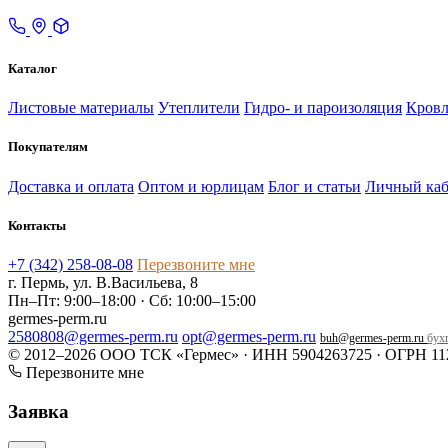
Каталог
Листовые материалы
Утеплители
Гидро- и пароизоляция
Кровл
Покупателям
Доставка и оплата
Оптом и юрлицам
Блог и статьи
Личный каб
Контакты
+7 (342) 258-08-08
Перезвоните мне
г. Пермь, ул. В.Васильева, 8
Пн–Пт: 9:00–18:00 · Сб: 10:00–15:00
germes-perm.ru
2580808@germes-perm.ru
opt@germes-perm.ru
buh@germes-perm.ru
бухг
© 2012–2026 ООО ТСК «Гермес» · ИНН 5904263725 · ОГРН 11
Перезвоните мне
Заявка