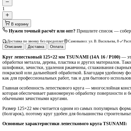
1
В корзину
Нужен точный расчёт или опт?
Пришлите список — соберё
Доставка по звонку без предоплат
Самовывоз: ул. В. Васильева, 8
Расп
Описание
Доставка
Оплата
Круг лепестковый 125×22 мм TSUNAMI (14А 16 / P100)
— эт
обработки металла, дерева, пластика и других материалов. Так
шлифовки, зачистки, удаления ржавчины, сглаживания сварны
покраской или дальнейшей обработкой. Благодаря удобному фо
как для профессиональных работ, так и для бытового использов
Главная особенность лепесткового круга — многослойная конс
которая обеспечивает равномерную обработку поверхности и б
обычными зачистными кругами.
Размер 125×22 мм считается одним из самых популярных фор
(болгарок), поэтому круг удобен для большинства строительных
Основные характеристики лепесткового круга TSUNAMI: