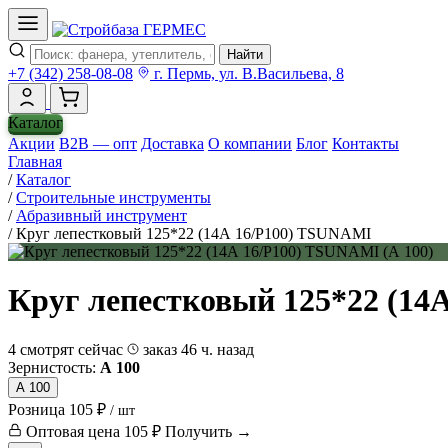
Найти
+7 (342) 258-08-08
г. Пермь, ул. В.Васильева, 8
Каталог
Акции
B2B — опт
Доставка
О компании
Блог
Контакты
Главная
/
Каталог
/
Строительные инструменты
/
Абразивный инструмент
/
Круг лепестковый 125*22 (14А 16/Р100) TSUNAMI
Круг лепестковый 125*22 (14
4 смотрят сейчас
заказ 46 ч. назад
Зернистость:
А 100
А 100
Розница
105 ₽
/ шт
Оптовая цена
105 ₽
Получить →