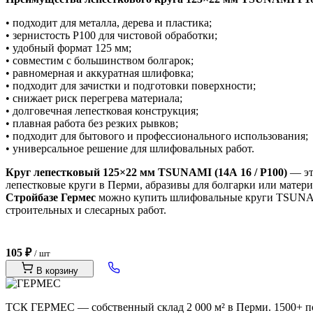
• подходит для металла, дерева и пластика;
• зернистость P100 для чистовой обработки;
• удобный формат 125 мм;
• совместим с большинством болгарок;
• равномерная и аккуратная шлифовка;
• подходит для зачистки и подготовки поверхности;
• снижает риск перегрева материала;
• долговечная лепестковая конструкция;
• плавная работа без резких рывков;
• подходит для бытового и профессионального использования;
• универсальное решение для шлифовальных работ.
Круг лепестковый 125×22 мм TSUNAMI (14А 16 / P100)
— эт
лепестковые круги в Перми, абразивы для болгарки или матери
Стройбазе Гермес
можно купить шлифовальные круги TSUNAM
строительных и слесарных работ.
105 ₽
/ шт
В корзину
ТСК ГЕРМЕС — собственный склад 2 000 м² в Перми. 1500+ поз