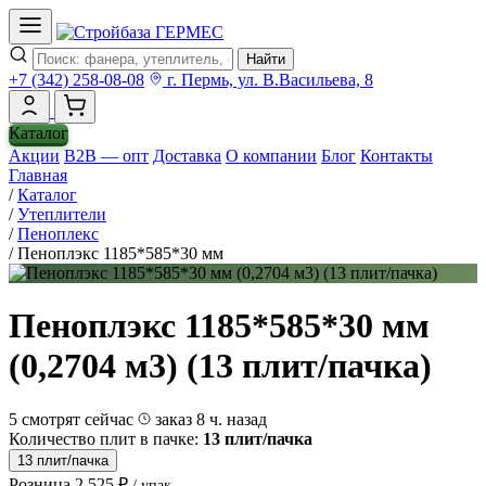
Найти
+7 (342) 258-08-08
г. Пермь, ул. В.Васильева, 8
Каталог
Акции
B2B — опт
Доставка
О компании
Блог
Контакты
Главная
/
Каталог
/
Утеплители
/
Пеноплекс
/
Пеноплэкс 1185*585*30 мм
Пеноплэкс 1185*585*30 мм
(0,2704 м3) (13 плит/пачка)
5 смотрят сейчас
заказ 8 ч. назад
Количество плит в пачке:
13 плит/пачка
13 плит/пачка
Розница
2 525 ₽
/ упак