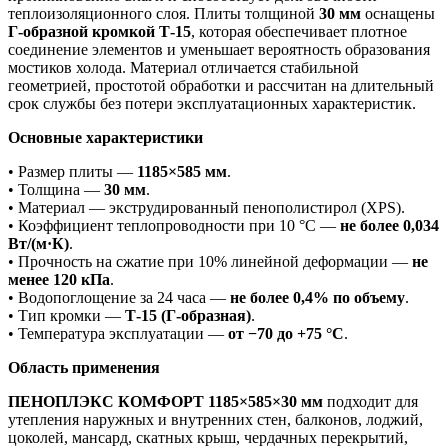
теплоизоляционного слоя. Плиты толщиной
30 мм
оснащены
Г-образной кромкой Т-15
, которая обеспечивает плотное
соединение элементов и уменьшает вероятность образования
мостиков холода. Материал отличается стабильной
геометрией, простотой обработки и рассчитан на длительный
срок службы без потери эксплуатационных характеристик.
Основные характеристики
• Размер плиты —
1185×585 мм
.
• Толщина —
30 мм
.
• Материал — экструдированный пенополистирол (XPS).
• Коэффициент теплопроводности при 10 °С —
не более 0,034
Вт/(м·К)
.
• Прочность на сжатие при 10% линейной деформации —
не
менее 120 кПа
.
• Водопоглощение за 24 часа —
не более 0,4% по объему
.
• Тип кромки —
Т-15 (Г-образная)
.
• Температура эксплуатации —
от −70 до +75 °С
.
Область применения
ПЕНОПЛЭКС КОМФОРТ 1185×585×30 мм
подходит для
утепления наружных и внутренних стен, балконов, лоджий,
цоколей, мансард, скатных крыш, чердачных перекрытий,