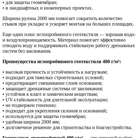
• для защиты геомембран;
• в ландшафтных и инженерных проектах.
Ширина рулона 2000 мм помогает сократить количество
стыков при укладке и ускоряет монтаж на больших площадях.
Еще один плюс иглопробивного геотекстиля — хорошая водо-
и воздухопроницаемость. Материал помогает эффективно
отводить воду и поддерживать стабильную работу дренажных
систем без заиливания.
Преимущества иглопробивного геотекстиля 400 г/м²:
• высокая прочность и устойчивость к нагрузкам;
• подходит для тяжелых строительных условий;
• предотвращает смешивание слоев основания;
• защищает дренажные системы от заиливания;
• устойчив к влаге и химическим веществам;
• UV-стабильность для длительной эксплуатации;
• не подвержен гниению;
• подходит для укрепления склонов и оснований;
• используется для защиты геомембран;
• удобная ширина 2000 мм;
• долговечное решение для строительства и благоустройства.
Геотекстиль иглопробивной 400 г/м²
— это хороший выбор