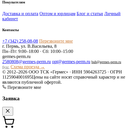
Покупателям
Доставка и оплата
Оптом и юрлицам
Блог и статьи
Личный
кабинет
Контакты
+7 (342) 258-08-08
Перезвоните мне
г. Пермь, ул. В.Васильева, 8
Пн–Пт: 9:00–18:00 · Сб: 10:00–15:00
germes-perm.ru
2580808@germes-perm.ru
opt@germes-perm.ru
buh@germes-perm.ru
Схема проезда →
бухг.
© 2012–2026 ООО ТСК «Гермес» · ИНН 5904263725 · ОГРН
1125904001695
Цены на сайте носят справочный характер и не
являются публичной офертой.
Перезвоните мне
Заявка