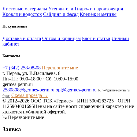
Листовые материалы
Утеплители
Гидро- и пароизоляция
Кровля и водосток
Сайдинг и фасад
Крепёж и метизы
Покупателям
Доставка и оплата
Оптом и юрлицам
Блог и статьи
Личный
кабинет
Контакты
+7 (342) 258-08-08
Перезвоните мне
г. Пермь, ул. В.Васильева, 8
Пн–Пт: 9:00–18:00 · Сб: 10:00–15:00
germes-perm.ru
2580808@germes-perm.ru
opt@germes-perm.ru
buh@germes-perm.ru
Схема проезда →
бухг.
© 2012–2026 ООО ТСК «Гермес» · ИНН 5904263725 · ОГРН
1125904001695
Цены на сайте носят справочный характер и не
являются публичной офертой.
Перезвоните мне
Заявка