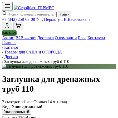
Найти
+7 (342) 258-08-08
г. Пермь, ул. В.Васильева, 8
Каталог
Акции
B2B — опт
Доставка
О компании
Блог
Контакты
Главная
/
Каталог
/
Товары для САДА и ОГОРОДА
/
Дренаж
/
Заглушка для дренажных труб d 110
Заглушка для дренажных
труб 110
2 смотрят сейчас
заказ 14 ч. назад
Вид:
Универсальный
Универсальный
Розница
170 ₽
/ шт