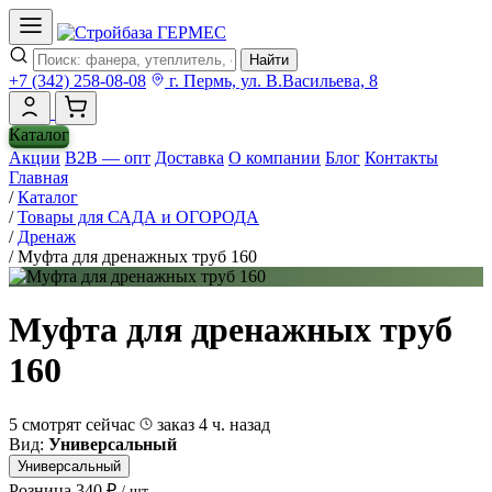
Найти
+7 (342) 258-08-08
г. Пермь, ул. В.Васильева, 8
Каталог
Акции
B2B — опт
Доставка
О компании
Блог
Контакты
Главная
/
Каталог
/
Товары для САДА и ОГОРОДА
/
Дренаж
/
Муфта для дренажных труб 160
Муфта для дренажных труб
160
5 смотрят сейчас
заказ 4 ч. назад
Вид:
Универсальный
Универсальный
Розница
340 ₽
/ шт