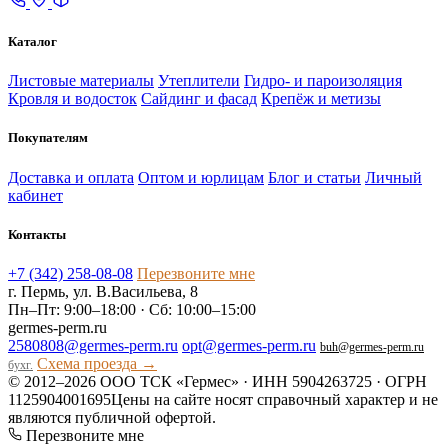
Каталог
Листовые материалы
Утеплители
Гидро- и пароизоляция
Кровля и водосток
Сайдинг и фасад
Крепёж и метизы
Покупателям
Доставка и оплата
Оптом и юрлицам
Блог и статьи
Личный
кабинет
Контакты
+7 (342) 258-08-08
Перезвоните мне
г. Пермь, ул. В.Васильева, 8
Пн–Пт: 9:00–18:00 · Сб: 10:00–15:00
germes-perm.ru
2580808@germes-perm.ru
opt@germes-perm.ru
buh@germes-perm.ru
Схема проезда →
бухг.
© 2012–2026 ООО ТСК «Гермес» · ИНН 5904263725 · ОГРН
1125904001695
Цены на сайте носят справочный характер и не
являются публичной офертой.
Перезвоните мне