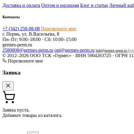
Доставка и оплата
Оптом и юрлицам
Блог и статьи
Личный каб
Контакты
+7 (342) 258-08-08
Перезвоните мне
г. Пермь, ул. В.Васильева, 8
Пн–Пт: 9:00–18:00 · Сб: 10:00–15:00
germes-perm.ru
2580808@germes-perm.ru
opt@germes-perm.ru
buh@germes-perm.ru
бухг
© 2012–2026 ООО ТСК «Гермес» · ИНН 5904263725 · ОГРН 11
Перезвоните мне
Заявка
Заявка пуста.
Добавьте товары из каталога.