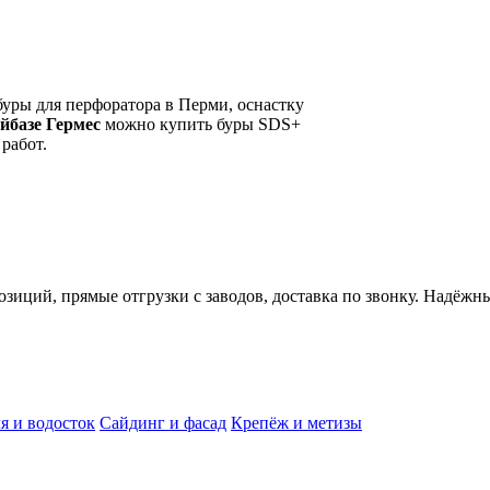
буры для перфоратора в Перми, оснастку
йбазе Гермес
можно купить буры SDS+
работ.
иций, прямые отгрузки с заводов, доставка по звонку. Надёжн
я и водосток
Сайдинг и фасад
Крепёж и метизы