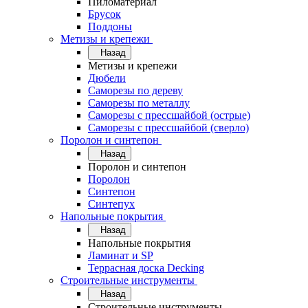
Пиломатериал
Брусок
Поддоны
Метизы и крепежи
Назад
Метизы и крепежи
Дюбели
Саморезы по дереву
Саморезы по металлу
Саморезы с прессшайбой (острые)
Саморезы с прессшайбой (сверло)
Поролон и синтепон
Назад
Поролон и синтепон
Поролон
Синтепон
Синтепух
Напольные покрытия
Назад
Напольные покрытия
Ламинат и SP
Террасная доска Decking
Строительные инструменты
Назад
Строительные инструменты