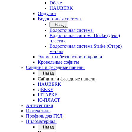
Döcke
HAUBERK
Ондулин
Водосточная система
Назад
Водосточная система
Водосточная система Döcke (Деке)
пластик
Водосточная система Starke (Старк)
металл
Элементы безопасности кровли
Кровельные софиты
Сайдинг и фасадные панели
Назад
Сайдинг и фасадные панели
HAUBERK
ДЁККЕ
ШТАРКЕ
Ю-ПЛАСТ
Антисептики
Геотекстиль
Профиль для ГКЛ
Пиломатериал
Назад