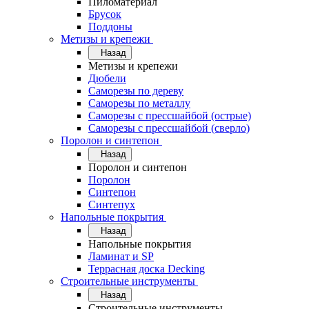
Пиломатериал
Брусок
Поддоны
Метизы и крепежи
Назад
Метизы и крепежи
Дюбели
Саморезы по дереву
Саморезы по металлу
Саморезы с прессшайбой (острые)
Саморезы с прессшайбой (сверло)
Поролон и синтепон
Назад
Поролон и синтепон
Поролон
Синтепон
Синтепух
Напольные покрытия
Назад
Напольные покрытия
Ламинат и SP
Террасная доска Decking
Строительные инструменты
Назад
Строительные инструменты