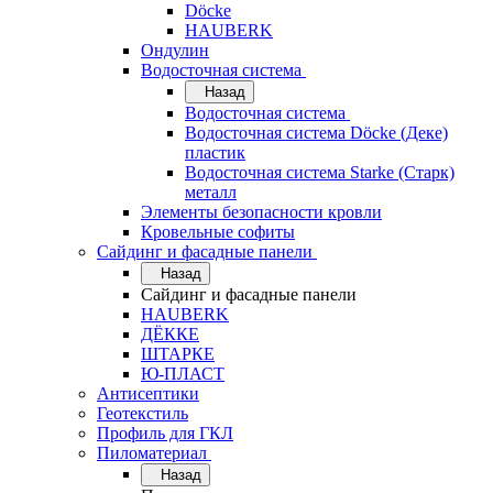
Döcke
HAUBERK
Ондулин
Водосточная система
Назад
Водосточная система
Водосточная система Döcke (Деке)
пластик
Водосточная система Starke (Старк)
металл
Элементы безопасности кровли
Кровельные софиты
Сайдинг и фасадные панели
Назад
Сайдинг и фасадные панели
HAUBERK
ДЁККЕ
ШТАРКЕ
Ю-ПЛАСТ
Антисептики
Геотекстиль
Профиль для ГКЛ
Пиломатериал
Назад