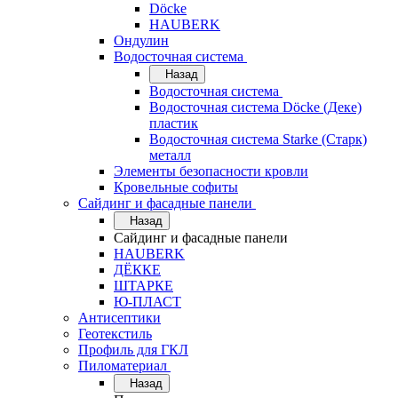
Döcke
HAUBERK
Ондулин
Водосточная система
Назад
Водосточная система
Водосточная система Döcke (Деке)
пластик
Водосточная система Starke (Старк)
металл
Элементы безопасности кровли
Кровельные софиты
Сайдинг и фасадные панели
Назад
Сайдинг и фасадные панели
HAUBERK
ДЁККЕ
ШТАРКЕ
Ю-ПЛАСТ
Антисептики
Геотекстиль
Профиль для ГКЛ
Пиломатериал
Назад