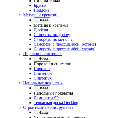
Пиломатериал
Брусок
Поддоны
Метизы и крепежи
Назад
Метизы и крепежи
Дюбели
Саморезы по дереву
Саморезы по металлу
Саморезы с прессшайбой (острые)
Саморезы с прессшайбой (сверло)
Поролон и синтепон
Назад
Поролон и синтепон
Поролон
Синтепон
Синтепух
Напольные покрытия
Назад
Напольные покрытия
Ламинат и SP
Террасная доска Decking
Строительные инструменты
Назад
Строительные инструменты