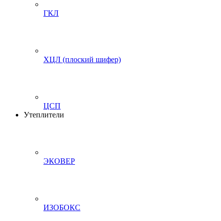
ГКЛ
ХЦЛ (плоский шифер)
ЦСП
Утеплители
ЭКОВЕР
ИЗОБОКС