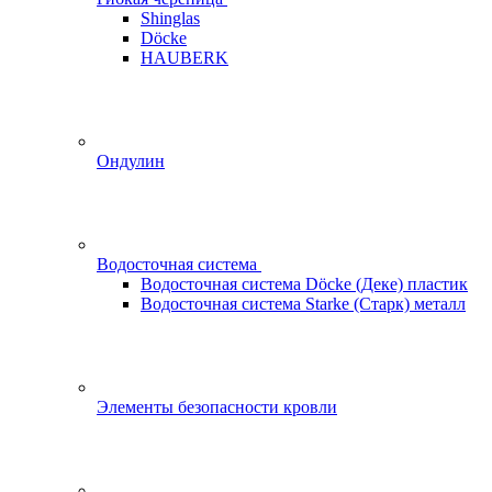
Shinglas
Döcke
HAUBERK
Ондулин
Водосточная система
Водосточная система Döcke (Деке) пластик
Водосточная система Starke (Старк) металл
Элементы безопасности кровли